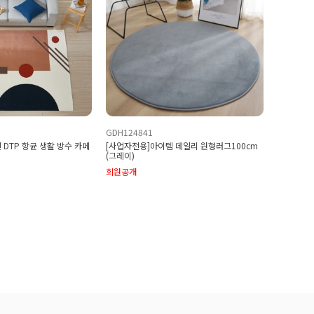
GDH124841
DTP 항균 생활 방수 카페
[사업자전용]아이템 데일리 원형러그100cm
(그레이)
회원공개