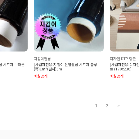
지킴이필름
디자인 DTP 항균
름 시트지 브라운
[사업자전용]지킴이 단열필름 시트지 블루
[사업자전용]디자인 
(폭)1m*(길이)5m
트 (170x230)
회원공개
회원공개
1
2
>>