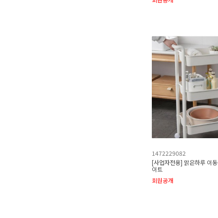
1472229082
[사업자전용] 맑은하루 이동
이트
회원공개