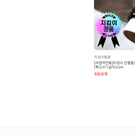
지킴이필름
[사업자전용]지킴이 단열필
(폭)1m*(길이)10m
회원공개