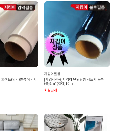
지킴이필름
 화이트(암막)필름 암막시
[사업자전용]지킴이 단열필름 시트지 블루
(폭)1m*(길이)10m
회원공개