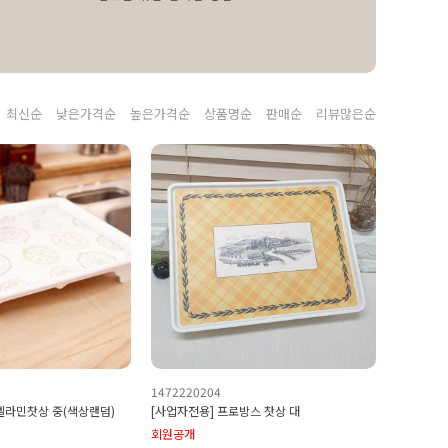
최신순
낮은가격순
높은가격순
상품명순
판매순
리뷰많은순
1472220204
멜라민찻상 중(색상랜덤)
[사업자전용] 프로방스 찻상 대
회원공개