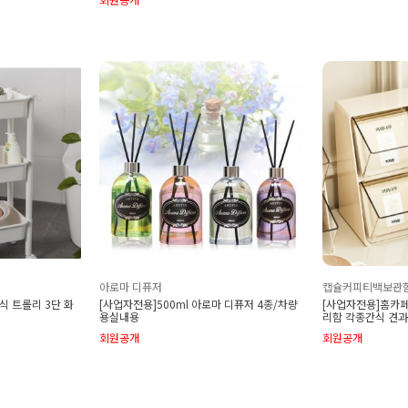
아로마 디퓨저
캡슐커피티백보관
식 트롤리 3단 화
[사업자전용]500ml 아로마 디퓨저 4종/차량
[사업자전용]홈카페
용실내용
리함 각종간식 견
회원공개
회원공개