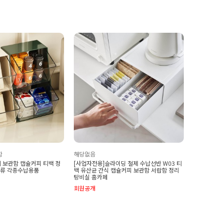
함
해당없음
 보관함 캡슐커피 티백 정
[사업자전용]슬라이딩 철제 수납선반 W03 티
과류 각종수납용품
백 유산균 간식 캡슐커피 보관함 서랍함 정리
탕비실 홈카페
회원공개