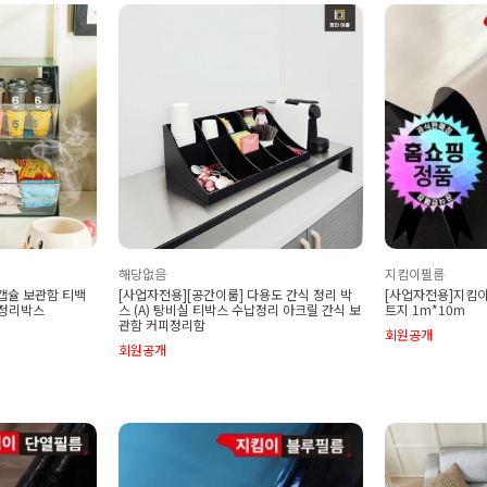
해당없음
지킴이필름
 캡슐 보관함 티백
[사업자전용][공간이룸] 다용도 간식 정리 박
[사업자전용]지킴이
 정리박스
스 (A) 탕비실 티박스 수납정리 아크릴 간식 보
트지 1m*10m
관함 커피정리함
회원공개
회원공개