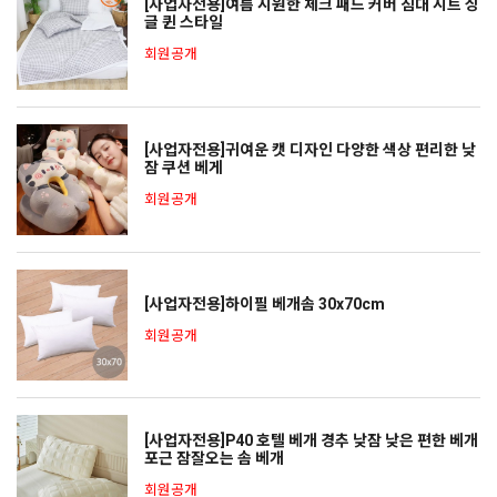
[사업자전용]여름 시원한 체크 패드 커버 침대 시트 싱
글 퀸 스타일
회원공개
[사업자전용]귀여운 캣 디자인 다양한 색상 편리한 낮
잠 쿠션 베게
회원공개
[사업자전용]하이필 베개솜 30x70cm
회원공개
[사업자전용]P40 호텔 베개 경추 낮잠 낮은 편한 베개
포근 잠잘오는 솜 베개
회원공개