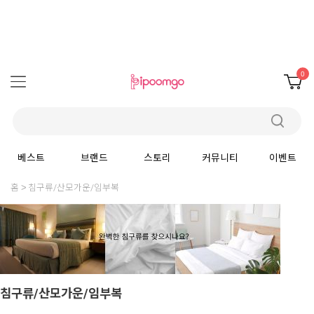
0
베스트
브랜드
스토리
커뮤니티
이벤트
홈
침구류/산모가운/임부복
침구류/산모가운/임부복