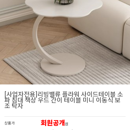
[사업자전용]리빙밸류 플라워 사이드테이블 소
파 침대 책상 우드 간이 테이블 미니 이동식 보
조 탁자
회원공개
상품가
원