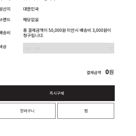
원산지
대한민국
브랜드
해당없음
총 결제금액이 50,000원 미만시 배송비 3,000원이
배송비
청구됩니다.
색상
0
원
결제금액
즉시구매
장바구니
찜