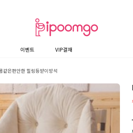
이벤트
VIP결재
구름같은편안한 힐링등받이방석