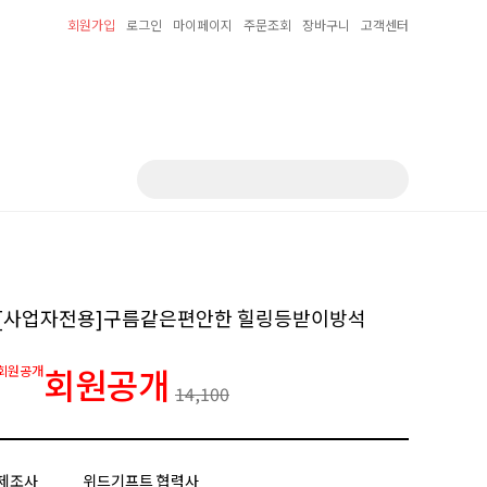
회원가입
로그인
마이페이지
주문조회
장바구니
고객센터
[사업자전용]구름같은편안한 힐링등받이방석
회원공개
회원공개
14,100
제조사
위드기프트 협력사