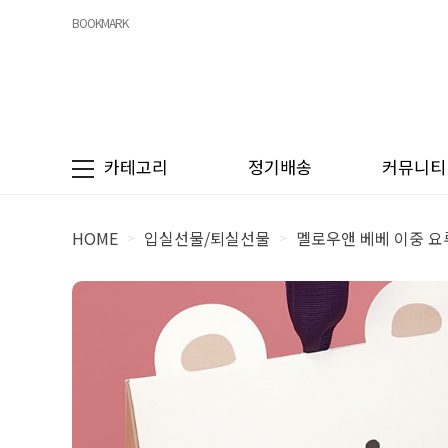
BOOKMARK
카테고리
정기배송
커뮤니티
HOME
입실선물/퇴실선물
멜로우앤 베베 이중 요
>
>