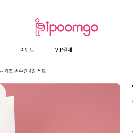
이벤트
VIP결재
루 거즈 손수건 4종 세트