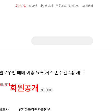
회원가입
로그인
마이페이지
주문조회
장바구니
고객센터
멜로우앤 베베 이중 요루 거즈 손수건 4종 세트
회원공개
회원공개
20,000
제조사
(주)한국감염관리본부