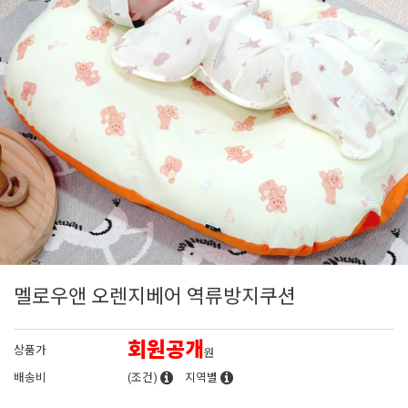
멜로우앤 오렌지베어 역류방지쿠션
회원공개
상품가
원
배송비
(조건)
지역별