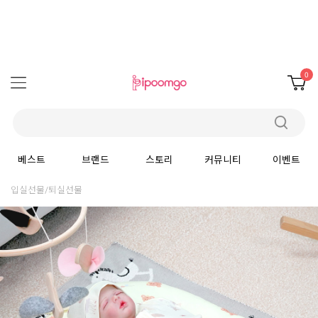
0
베스트
브랜드
스토리
커뮤니티
이벤트
입실선물/퇴실선물