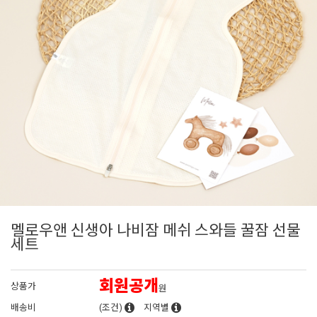
멜로우앤 신생아 나비잠 메쉬 스와들 꿀잠 선물
세트
회원공개
상품가
원
배송비
(조건)
지역별