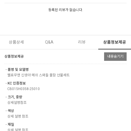
등록된 리뷰가 없습니다.
상품상세
Q&A
리뷰
상품정보제공
상품정보제공
내용숨기기
ㆍ품명 및 모델명
멜로우앤 신생아 메쉬 스와들 꿀잠 선물세트
ㆍKC 인증정보
CB015H0358-25010
ㆍ크기, 중량
상세설명참조
ㆍ색상
상세 설명 참조
ㆍ재질
상세 설명 참조