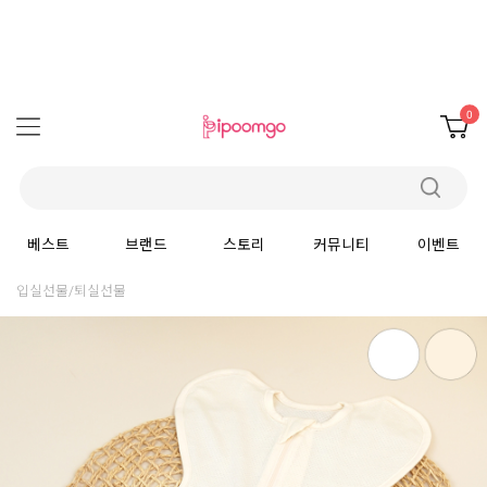
0
베스트
브랜드
스토리
커뮤니티
이벤트
입실선물/퇴실선물